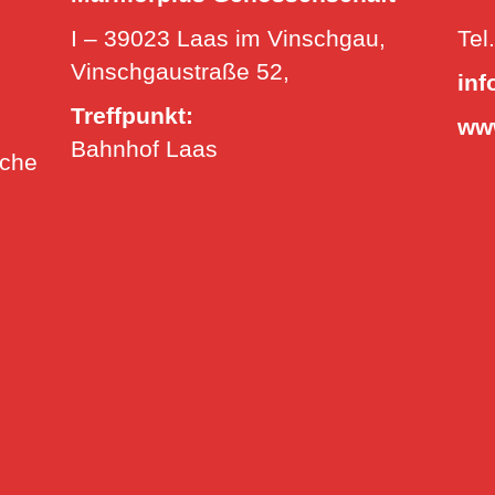
I – 39023 Laas im Vinschgau,
Tel
Vinschgaustraße 52,
inf
Treffpunkt:
ww
Bahnhof Laas
uche