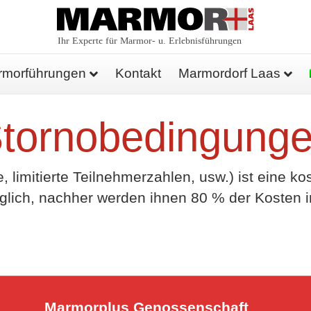
rmorführungen
Kontakt
Marmordorf Laas
tornobedingung
 limitierte Teilnehmerzahlen, usw.) ist eine k
ich, nachher werden ihnen 80 % der Kosten i
Marmor
plus
Genossenschaft